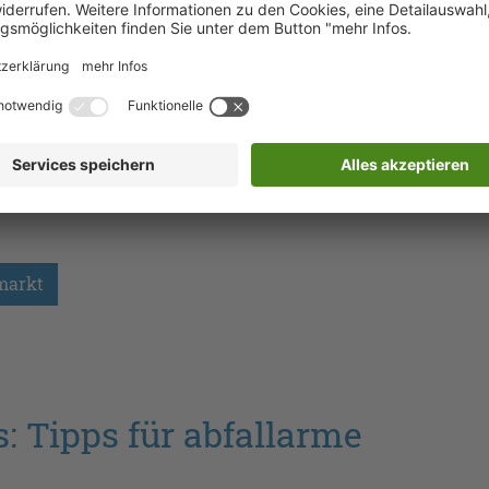
it geändert, verlängert oder gelöscht werden. Sie
einem Interessenten/einer Interessentin in
h wieder aufheben.
atzpasswort anfordern, sollten Sie das alte mal
markt
 Tipps für abfallarme