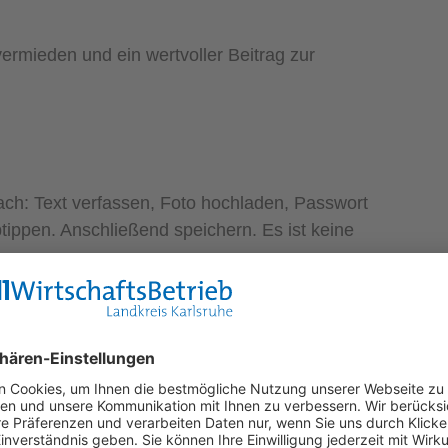
ermieden und ein wertvoller Beitrag zur
ach: Text verfassen, Foto hochladen, Passwort
ippen. Anschließend speichern. Es ist keine
n Kategorien wie „Verschenke“, „Suche“ oder
aushalt“, "Garten" oder „Für Kinder“ sortiert
Geräten, wie Smartphones oder Tablets nutzen.
ndy und ohne Größenbeschränkung hochgeladen