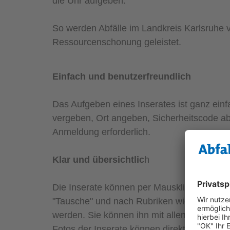
die Uhr aufgeben.
So werden Abfälle im Landkreis Karlsruhe v
Ressourcenschonung geleistet.
Einfach und benutzerfreundlich
Das Aufgeben eines Inserates ist ganz einf
vergeben, Ort angeben, Sicherheitscode abt
Anmeldung erforderlich.
Klar und übersichtlic
h
Die Inserate können per Mausklick nach de
"Tausche" und nach Rubriken wie „Möbel“, „H
werden. Sie können ihn mit allen mobilen 
Fotos der Inserate können direkt vom Ha