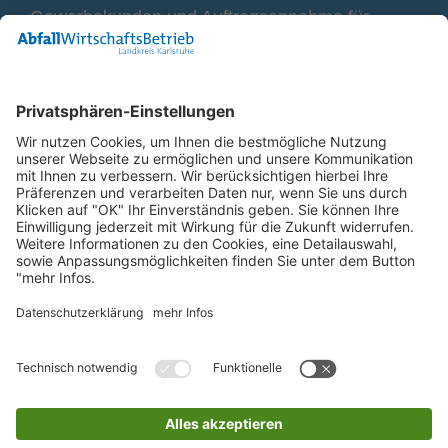
Gewerbekunden und Auftragsannahme für
Container
0800 2 9820 10
E-Mail
Bleiben Sie in Verbindung
Facebook Landkreis Karlsruhe
Instagram Landkreis Karlsruhe
Startseite
Impressum
Datenschutz
Anfahrt
Barriere melden
Barrierefreiheit