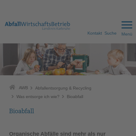
Gehe zum Navigationsbereich
Gehe zum Inhalt
Kontakt
Suche
Menü
AWB
Abfallentsorgung & Recycling
Was entsorge ich wie?
Bioabfall
Bioabfall
Organische Abfälle sind mehr als nur