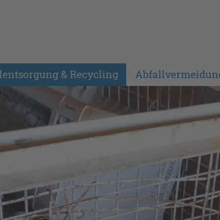
lentsorgung & Recycling
Abfallvermeidun