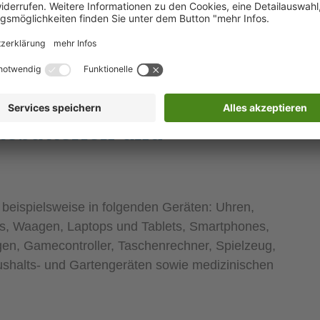
 verschiedene Möglichkeiten, wie Batterien und
n:
tebatterien und
 beispielsweise in folgenden Geräten: Uhren,
, Waagen, Laptops und Tablets, Smartphones,
n, Gamecontroller, Taschenrechner, Spielzeug,
halts- und Gartengeräten sowie medizinischen