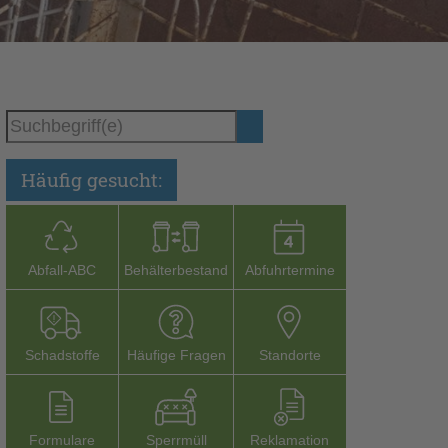
Häufig gesucht:
Abfall-­ABC
Behälterbestand
Abfuhrtermine
Schadstoffe
Häufige Fragen
Stand­orte
Formu­lare
Sperr­müll
Reklamation