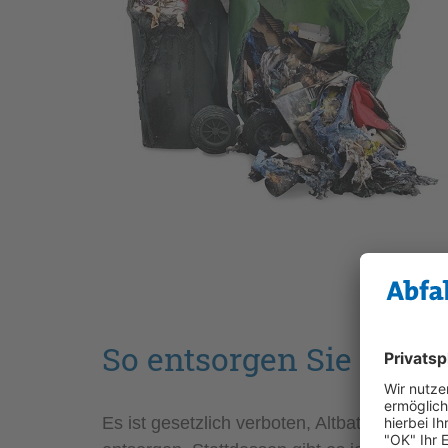
So entsorgen Sie Akkus
Es ist gesetzlich verboten, Altbatterien i