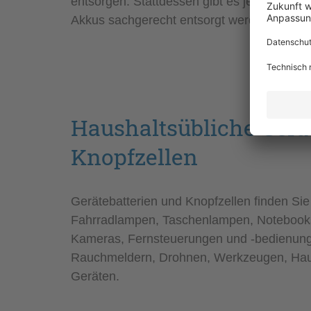
entsorgen. Stattdessen gibt es je nach Typ
Akkus sachgerecht entsorgt werden könne
Haushaltsübliche Gerä
Knopfzellen
Gerätebatterien und Knopfzellen finden Sie
Fahrradlampen, Taschenlampen, Notebooks
Kameras, Fernsteuerungen und -bedienunge
Rauchmeldern, Drohnen, Werkzeugen, Haus
Geräten.