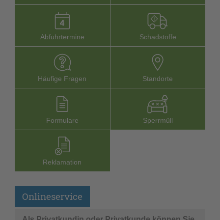
Abfuhrtermine
Schadstoffe
Häufige Fragen
Stand­orte
Formu­lare
Sperr­müll
Reklamation
Onlineservice
Als Privatkundin oder Privatkunde können Sie