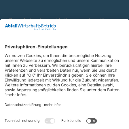
Gewerbekunden und Auftragsannahme für
Container
0800 2 9820 10
E-Mail
Bleiben Sie in Verbindung
Facebook Landkreis Karlsruhe
Instagram Landkreis Karlsruhe
Startseite
Impressum
Datenschutz
Anfahrt