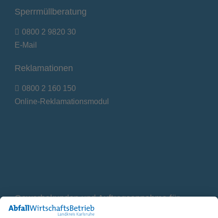
Sperrmüllberatung
0800 2 9820 30
E-Mail
Reklamationen
0800 2 160 150
Online-Reklamationsmodul
Gewerbekunden und Auftragsannahme für
Container