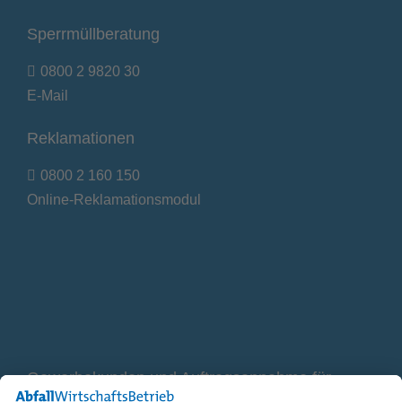
Sperrmüllberatung
0800 2 9820 30
E-Mail
Reklamationen
0800 2 160 150
Online-Reklamationsmodul
Gewerbekunden und Auftragsannahme für
Container