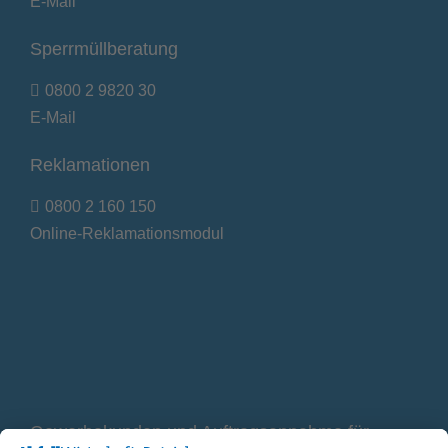
E-Mail
Sperrmüllberatung
0800 2 9820 30
E-Mail
Reklamationen
0800 2 160 150
Online-Reklamationsmodul
Gewerbekunden und Auftragsannahme für