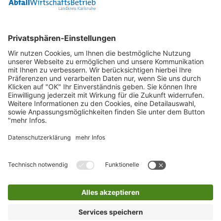
Container
0800 2 9820 10
E-Mail
Bleiben Sie in Verbindung
Facebook Landkreis Karlsruhe
Instagram Landkreis Karlsruhe
Startseite
Impressum
Datenschutz
Anfahrt
Barriere melden
Barrierefreiheit