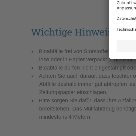
Wichtige Hinweise zur
Bioabfälle frei von Störstoffen wie Pla
lose oder in Papier verpackt in die Biot
Bioabfälle dürfen nicht eingestampft od
Achten Sie auch darauf, dass feuchter od
Abfälle deshalb immer gut abtropfen las
Zeitungspapier einschlagen.
Bitte sorgen Sie dafür, dass Ihre Abfallb
bereitstehen. Das Müllfahrzeug benötigt
mindestens 4 Metern.