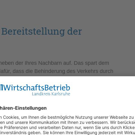
Bereitstellung der
 neben der Ihres Nachbarn auf. Das spart dem
dafür, dass die Behinderung des Verkehrs durch
hre Biotonne bitte so lange stehen, bis die
ss sich eine Tour z. B. witterungsbedingt oder
t ein Standplatz an der Straße vor Ihrem Haus
der witterungsbedingt nicht anfahrbar, stellen
itte an der nächsten, für die Müllfahrzeuge