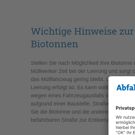
Wichtige Hinweise zur 
Biotonnen
Stellen Sie nach Möglichkeit Ihre Biotonne
Müllwerker Zeit bei der Leerung und sorgt 
das Müllfahrzeug gering bleibt. Lassen Sie I
Leerung erfolgt ist. Es kann vorkommen, da
wegen eines Fahrzeugausfalls verspätet. Is
aufgrund einer Baustelle, Straßensperrung o
Sie die Biotonne und die anderen Behälter b
befahrbaren Straße zur Entleerung bereit.