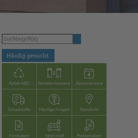
Häufig gesucht:
Abfall-­ABC
Behälterbestand
Abfuhrtermine
Schadstoffe
Häufige Fragen
Stand­orte
Formu­lare
Sperr­müll
Reklamation