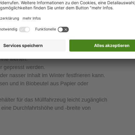
 Entsorgung von Bioabfall
stik, Glas oder Metallen sammeln und entweder
onne werfen.
er gepresst werden.
er nasser Inhalt im Winter festfrieren kann.
sen und in Biobeutel aus Papier oder
ehälter für das Müllfahrzeug leicht zugänglich
 eine Durchfahrtshöhe und -breite von