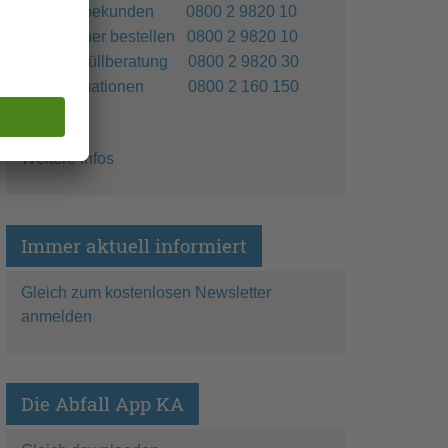
Gewerbekunden 0800 2 9820 10
Container bestellen 0800 2 9820 10
Sperrmüllberatung 0800 2 9820 30
Reklamationen 0800 2 160 150
Weitere Infos
Immer aktuell informiert
Gleich zum kostenlosen Newsletter
anmelden
Die Abfall App KA