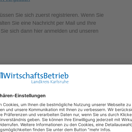
orbidden – you don´t have access to this
.
tseite