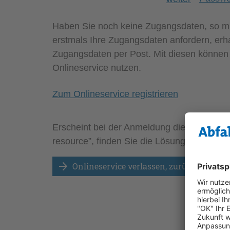
Erscheint bei der Anmeldung die Meldung „f
resource”, finden Sie die Lösung dafür
hier
Onlineservice verlassen, zurück zur Star