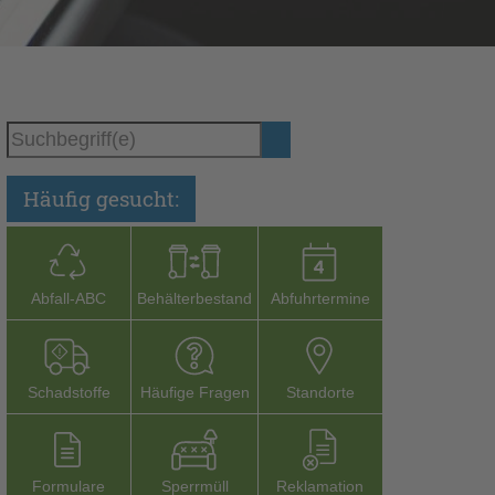
Häufig gesucht:
Abfall-­ABC
Behälterbestand
Abfuhrtermine
Schadstoffe
Häufige Fragen
Stand­orte
Formu­lare
Sperr­müll
Reklamation