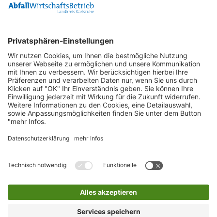
Container
0800 2 9820 10
E-Mail
Bleiben Sie in Verbindung
Facebook Landkreis Karlsruhe
Instagram Landkreis Karlsruhe
Startseite
Impressum
Datenschutz
Anfahrt
Barriere melden
Barrierefreiheit