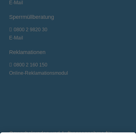
E-Mail
Sperrmüllberatung
0800 2 9820 30
E-Mail
Reklamationen
0800 2 160 150
Online-Reklamationsmodul
Gewerbekunden und Auftragsannahme für