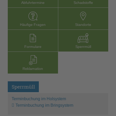
Abfuhrtermine
Schadstoffe
Häufige Fragen
Stand­orte
Formu­lare
Sperr­müll
Reklamation
Sperrmüll
Terminbuchung im Holsystem
Terminbuchung im Bringsystem