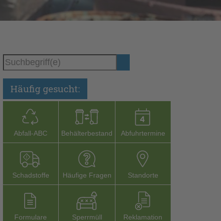
Häufig gesucht:
Abfall-­ABC
Behälterbestand
Abfuhrtermine
Schadstoffe
Häufige Fragen
Stand­orte
Formu­lare
Sperr­müll
Reklamation