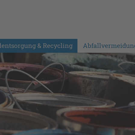
lentsorgung & Recycling
Abfallvermeidun