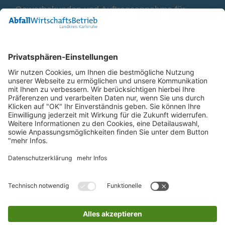
Gewerbekunden und Auftragsannahme für
Container
0800 2 9820 10
E-Mail
Bleiben Sie in Verbindung
Facebook Landkreis Karlsruhe
Instagram Landkreis Karlsruhe
Startseite
Impressum
Datenschutz
Anfahrt
Barriere melden
Barrierefreiheit