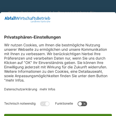
Gewerbekunden und Auftragsannahme für
Container
0800 2 9820 10
E-Mail
Bleiben Sie in Verbindung
Facebook Landkreis Karlsruhe
Instagram Landkreis Karlsruhe
Startseite
Impressum
Datenschutz
Anfahrt
Barriere melden
Barrierefreiheit