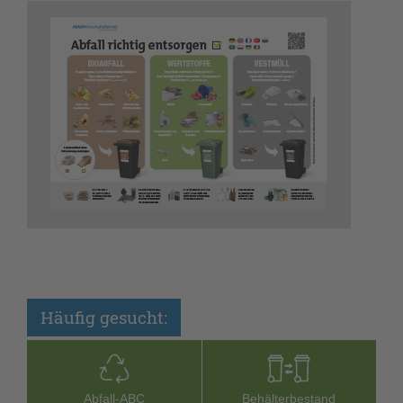
Häufig gesucht:
Abfall-­ABC
Behälterbestand