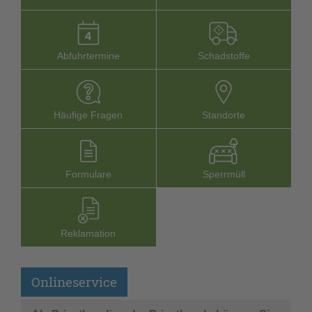
Abfuhrtermine
Schadstoffe
Häufige Fragen
Stand­orte
Formu­lare
Sperr­müll
Reklamation
Onlineservice