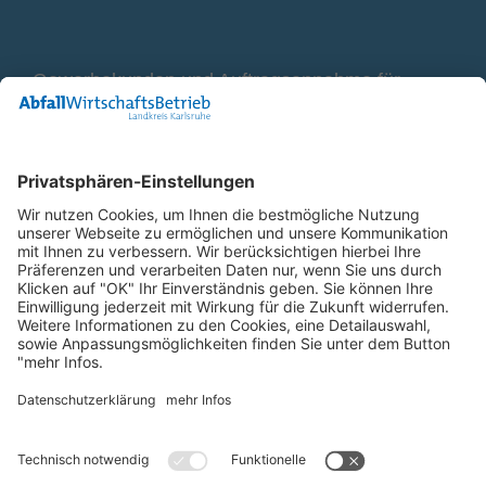
Gewerbekunden und Auftragsannahme für
Container
0800 2 9820 10
E-Mail
Bleiben Sie in Verbindung
Facebook Landkreis Karlsruhe
Instagram Landkreis Karlsruhe
Startseite
Impressum
Datenschutz
Anfahrt