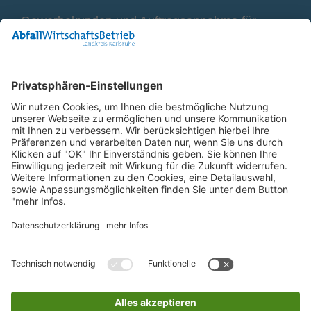
Gewerbekunden und Auftragsannahme für
Container
0800 2 9820 10
E-Mail
Bleiben Sie in Verbindung
Facebook Landkreis Karlsruhe
Instagram Landkreis Karlsruhe
Startseite
Impressum
Datenschutz
Anfahrt
Barriere melden
Barrierefreiheit