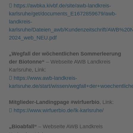
https://awbka.kivbf.de/site/awb-landkreis-
karlsruhe/get/documents_E1672859679/awb-
landkreis-
karlsruhe/Dateien_awb/Kundenzeitschrift/AWB%2
2024_web_NEU.pdf
„Wegfall der wöchentlichen Sommerleerung
der Biotonne“
– Webseite AWB Landkreis
Karlsruhe, Link:
https://www.awb-landkreis-
karlsruhe.de/start/wissen/wegfall+der+woechentli
Mitglieder-Landingpage #wirfuerbio
, Link:
https://www.wirfuerbio.de/lk-karlsruhe/
„Bioabfall“
– Webseite AWB Landkreis