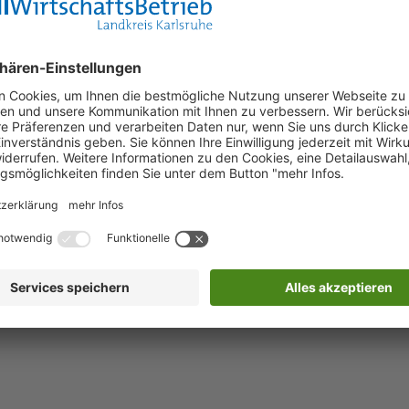
orbidden – you don´t have access to this
.