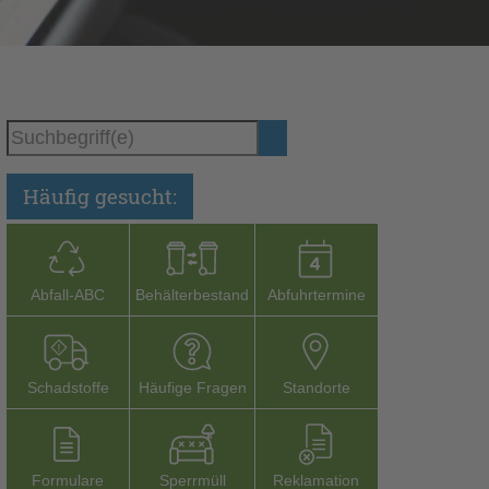
Häufig gesucht:
Abfall-­ABC
Behälterbestand
Abfuhrtermine
Schadstoffe
Häufige Fragen
Stand­orte
Formu­lare
Sperr­müll
Reklamation