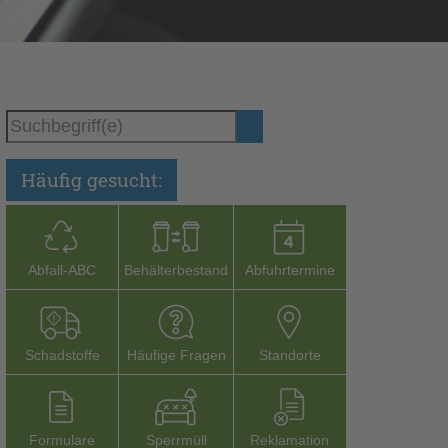
Häufig gesucht:
Abfall-­ABC
Behälterbestand
Abfuhrtermine
Schadstoffe
Häufige Fragen
Stand­orte
Formu­lare
Sperr­müll
Reklamation