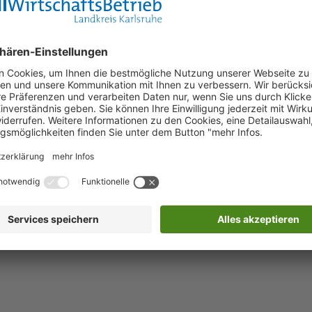
orbidden – you don´t have access to this
.