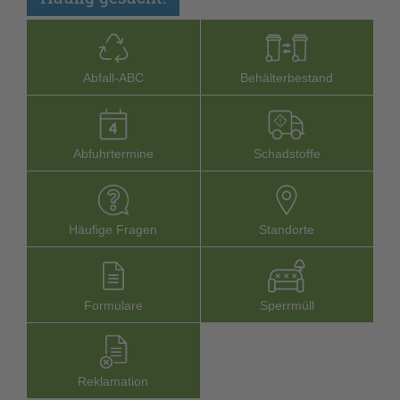
Abfall-­ABC
Behälterbestand
Abfuhrtermine
Schadstoffe
Häufige Fragen
Stand­orte
Formu­lare
Sperr­müll
Reklamation