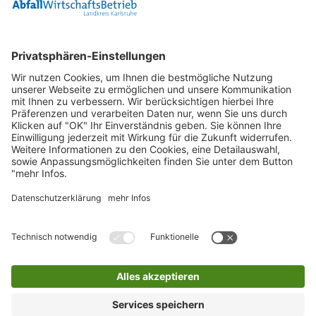
Container
0800 2 9820 10
E-Mail
Bleiben Sie in Verbindung
Facebook Landkreis Karlsruhe
Instagram Landkreis Karlsruhe
Startseite
Impressum
Datenschutz
Anfahrt
Inhaltsverzeichnis
Barriere melden
Barrierefreiheit