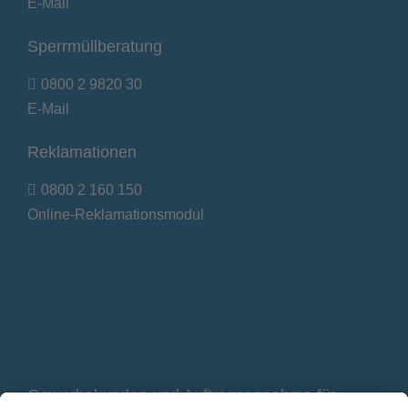
E-Mail
Sperrmüllberatung
0800 2 9820 30
E-Mail
Reklamationen
0800 2 160 150
Online-Reklamationsmodul
Gewerbekunden und Auftragsannahme für